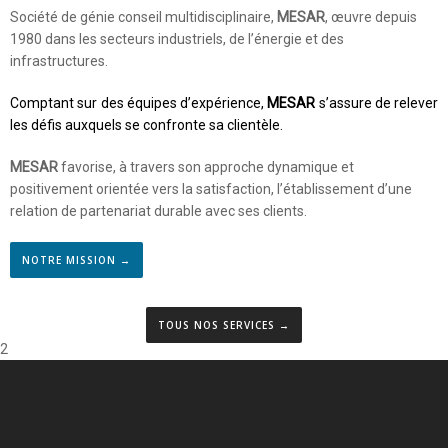
Société de génie conseil multidisciplinaire,
MESAR
, œuvre depuis
1980 dans les secteurs industriels, de l’énergie et des
infrastructures.
Comptant sur des équipes d’expérience,
MESAR
s’assure de relever
les défis auxquels se confronte sa clientèle.
MESAR
favorise, à travers son approche dynamique et
positivement orientée vers la satisfaction, l’établissement d’une
relation de partenariat durable avec ses clients.
« NOTRE EXPERTISE EST TOUT AUSSI VARIÉE QUE LA
CLIENTÈLE QUE NOUS SERVONS. »
NOTRE MISSION →
TOUS NOS SERVICES →
2